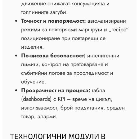
движение снижават консумацията и
топлинните загуби.
Точност и повторяемост:
автоматизирани
режими за повторяеми маршрути и „recipe“
позициониране при повтарящи се
изделия.
По-висока безопасност:
интелигентни
лимити, контрол на претоварване и
събитийни логове за проследимост и
обучение.
Прозрачност на процеса:
табла
(dashboards) с KPI – време на цикъл,
използваемост, брой повдигания, среден
товар, аларми.
ТЕХНОЛОГИЧНИ МОДУЛИ В