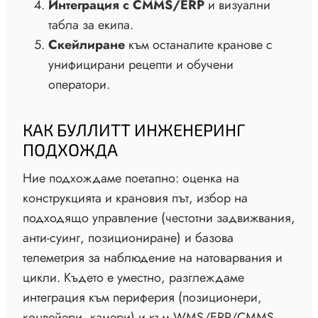
Интеграция с CMMS/ERP
и визуални
табла за екипа.
Скейлиране
към останалите кранове с
унифицирани рецепти и обучени
оператори.
КАК БУЛЛИТТ ИНЖЕНЕРИНГ
ПОДХОЖДА
Ние подхождаме поетапно: оценка на
конструкцията и крановия път, избор на
подходящо управление (честотни задвижвания,
анти-суинг, позициониране) и базова
телеметрия за наблюдение на натоварвания и
цикли. Където е уместно, разглеждаме
интеграция към периферия (позиционери,
конвейери, камери) и към WMS/ERP/CMMS,