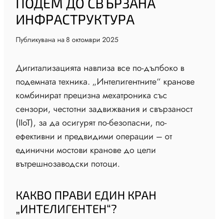
ПОДЕМ ДО СВЪРЗАНА
ИНФРАСТРУКТУРА
Публикувана на
8 октомври 2025
Дигитализацията навлиза все по-дълбоко в
подемната техника. „Интелигентните“ кранове
комбинират прецизна мехатроника със
сензори, честотни задвижвания и свързаност
(IIoT), за да осигурят по-безопасни, по-
ефективни и предвидими операции – от
единични мостови кранове до цели
вътрешнозаводски потоци.
КАКВО ПРАВИ ЕДИН КРАН
„ИНТЕЛИГЕНТЕН“?