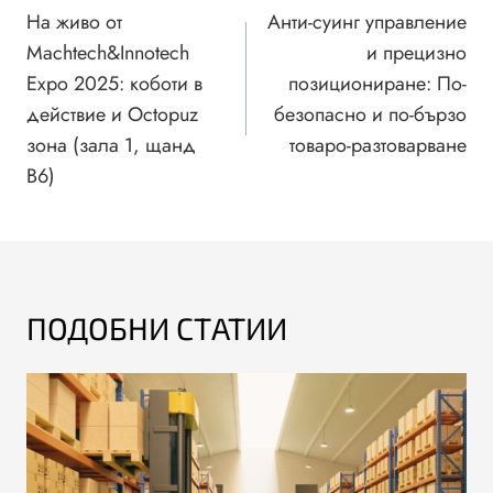
На живо от
Анти-суинг управление
Machtech&Innotech
и прецизно
Expo 2025: коботи в
позициониране: По-
действие и Octopuz
безопасно и по-бързо
зона (зала 1, щанд
товаро-разтоварване
B6)
ПОДОБНИ СТАТИИ