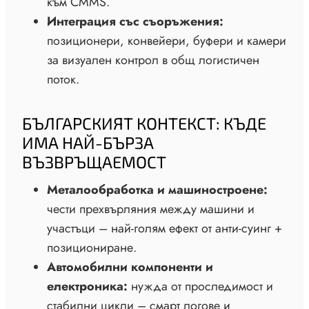
към CMMS.
Интеграция със съоръжения:
позиционери, конвейери, буфери и камери
за визуален контрол в общ логистичен
поток.
БЪЛГАРСКИЯТ КОНТЕКСТ: КЪДЕ
ИМА НАЙ-БЪРЗА
ВЪЗВРЪЩАЕМОСТ
Металообработка и машиностроене:
чести прехвърляния между машини и
участъци – най-голям ефект от анти-суинг +
позициониране.
Автомобилни компоненти и
електроника:
нужда от проследимост и
стабилни цикли – смарт логове и