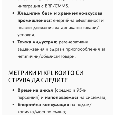
интеграция с ERP/CMMS.
Хладилни бази и хранително-вкусова
промишленост:
енергийна ефективност и
плавни движения за деликатни товари/
условия.
Тежка индустрия:
регенеративни
задвижвания и здрави приспособления за
нетипични/обемисти товари.
МЕТРИКИ И KPI, КОИТО СИ
СТРУВА ДА СЛЕДИТЕ
Време на цикъл
(средно и 95-ти
персентил) и
използваемост
на системата;
Енергийна консумация
на подем/
количка/мост по смяна;