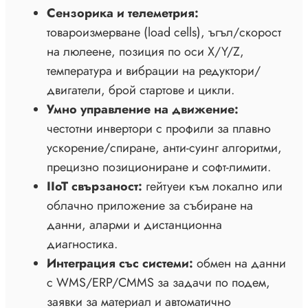
Сензорика и телеметрия:
товароизмерване (load cells), ъгъл/скорост
на люлеене, позиция по оси X/Y/Z,
температура и вибрации на редуктори/
двигатели, брой стартове и цикли.
Умно управление на движение:
честотни инвертори с профили за плавно
ускорение/спиране, анти-суинг алгоритми,
прецизно позициониране и софт-лимити.
IIoT свързаност:
гейтуеи към локално или
облачно приложение за събиране на
данни, аларми и дистанционна
диагностика.
Интеграция със системи:
обмен на данни
с WMS/ERP/CMMS за задачи по подем,
заявки за материал и автоматично