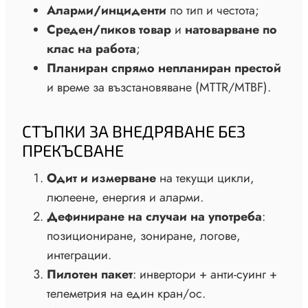
Аларми/инциденти
по тип и честота;
Среден/пиков товар
и
натоварване по
клас на работа
;
Планиран спрямо непланиран престой
и време за възстановяване (MTTR/MTBF).
СТЪПКИ ЗА ВНЕДРЯВАНЕ БЕЗ
ПРЕКЪСВАНЕ
Одит и измерване
на текущи цикли,
люлеене, енергия и аларми.
Дефиниране на случаи на употреба
:
позициониране, зониране, логове,
интеграции.
Пилотен пакет
: инвертори + анти-суинг +
телеметрия на един кран/ос.